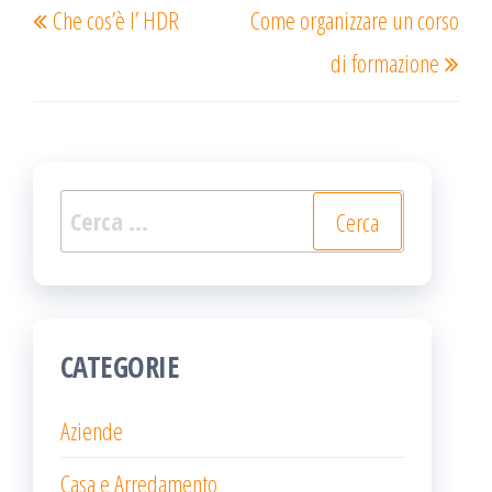
Che cos’è l’ HDR
Come organizzare un corso
articoli
precedente
succ
di formazione
Ricerca
per:
CATEGORIE
Aziende
Casa e Arredamento