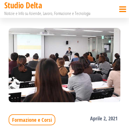
Studio Delta
Salta
Notizie e Info su Aziende, Lavoro, Formazione e Tecnologia
e
vai
al
contenuto
Aprile 2, 2021
Formazione e Corsi