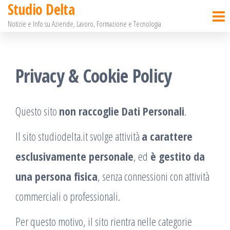
Studio Delta
Salta
Notizie e Info su Aziende, Lavoro, Formazione e Tecnologia
e
vai
al
Privacy & Cookie Policy
contenuto
Questo sito
non raccoglie Dati Personali
.
Il sito studiodelta.it svolge attività
a carattere
esclusivamente personale
, ed
è gestito da
una persona fisica
, senza connessioni con attività
commerciali o professionali.
Per questo motivo, il sito rientra nelle categorie