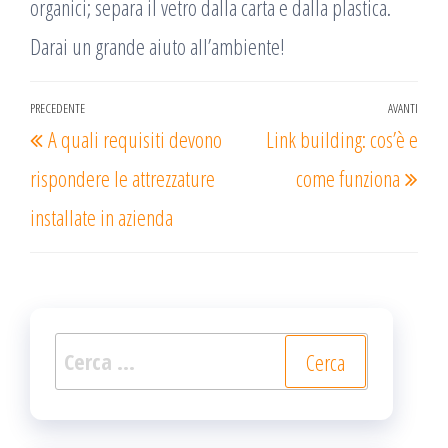
organici; separa il vetro dalla carta e dalla plastica.
Darai un grande aiuto all’ambiente!
Navigazione
PRECEDENTE
AVANTI
Articolo
Arti
A quali requisiti devono
Link building: cos’è e
articoli
precedente
succ
rispondere le attrezzature
come funziona
installate in azienda
Ricerca
per: