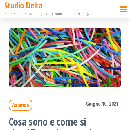
Studio Delta
Salta
Notizie e Info su Aziende, Lavoro, Formazione e Tecnologia
e
vai
al
contenuto
Giugno 10, 2021
Aziende
Cosa sono e come si