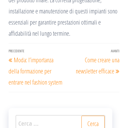
installazione e manutenzione di questi impianti sono
essenziali per garantire prestazioni ottimali e
affidabilità nel lungo termine.
Navigazione
PRECEDENTE
AVANTI
Articolo
Arti
Moda: l’importanza
Come creare una
articoli
precedente
succ
della formazione per
newsletter efficace
entrare nel fashion system
Ricerca