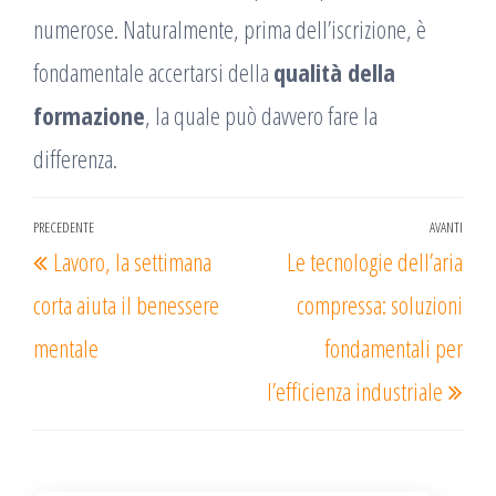
numerose. Naturalmente, prima dell’iscrizione, è
fondamentale accertarsi della
qualità della
formazione
, la quale può davvero fare la
differenza.
Navigazione
PRECEDENTE
AVANTI
Articolo
Arti
Lavoro, la settimana
Le tecnologie dell’aria
articoli
precedente
succ
corta aiuta il benessere
compressa: soluzioni
mentale
fondamentali per
l’efficienza industriale