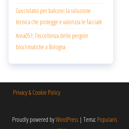
Gocciolatoi per balconi: la soluzione
tecnica che protegge e valorizza le facciate
Area051: l’eccellenza delle pergole
bioclimatiche a Bologna
Privacy & Cookie Policy
Proudly powered by
WordPress
|
Tema:
Popularis