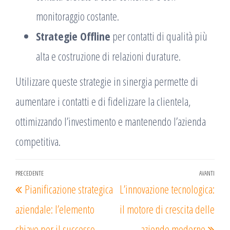
monitoraggio costante.
Strategie Offline
per contatti di qualità più
alta e costruzione di relazioni durature.
Utilizzare queste strategie in sinergia permette di
aumentare i contatti e di fidelizzare la clientela,
ottimizzando l’investimento e mantenendo l’azienda
competitiva.
Navigazione
PRECEDENTE
AVANTI
Articolo
Arti
Pianificazione strategica
L’innovazione tecnologica:
articoli
precedente
succ
aziendale: l’elemento
il motore di crescita delle
chiave per il successo
aziende moderne