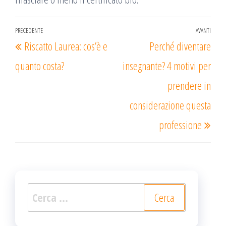
Navigazione
PRECEDENTE
AVANTI
Articolo
Arti
Riscatto Laurea: cos’è e
Perché diventare
articoli
precedente
succ
quanto costa?
insegnante? 4 motivi per
prendere in
considerazione questa
professione
Ricerca
per: