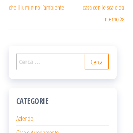
precedente
succ
che illuminino l’ambiente
casa con le scale da
interno
Ricerca
per:
CATEGORIE
Aziende
Casa e Arredamento