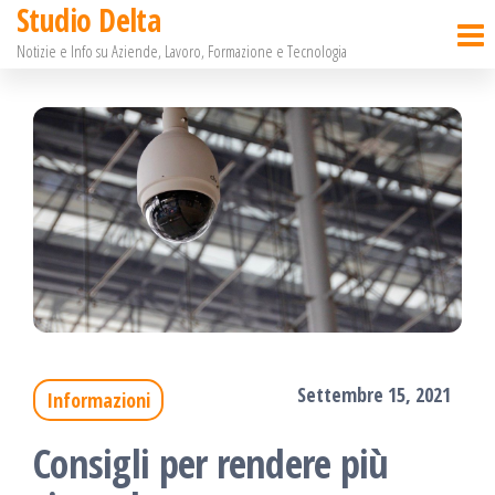
Studio Delta
Salta
Notizie e Info su Aziende, Lavoro, Formazione e Tecnologia
e
vai
al
contenuto
Settembre 15, 2021
Informazioni
Consigli per rendere più