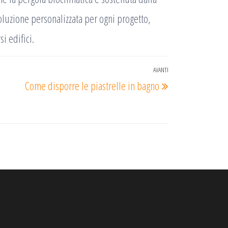
oluzione personalizzata per ogni progetto,
i edifici.
AVANTI
Articolo
Come disporre le piastrelle in bagno
successivo