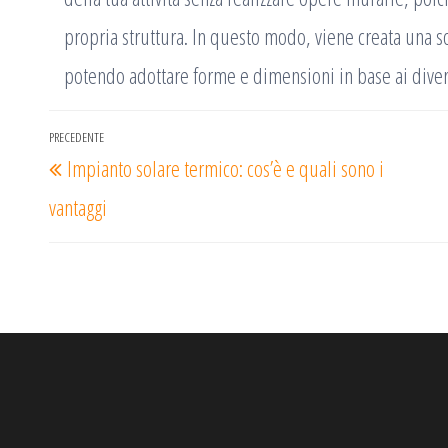
propria struttura. In questo modo, viene creata una s
potendo adottare forme e dimensioni in base ai divers
Navigazione
PRECEDENTE
Articolo
Impianto solare termico: cos’è e quali sono i
articoli
precedente
vantaggi