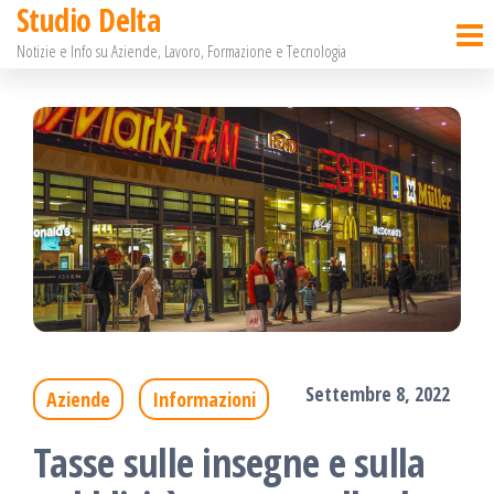
Studio Delta
Salta
Notizie e Info su Aziende, Lavoro, Formazione e Tecnologia
e
vai
al
contenuto
Settembre 8, 2022
Aziende
Informazioni
Tasse sulle insegne e sulla