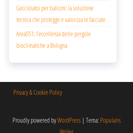
Gocciolatoi per balconi: la soluzione
tecnica che protegge e valorizza le facciate
Area051: l’eccellenza delle pergole
bioclimatiche a Bologna
Privacy & Cookie Policy
Proudly powered by
WordPress
|
Tema:
Popularis
Writer