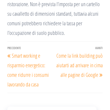
ristorazione. Non è prevista l’imposta per un cartello
su cavalletto di dimensioni standard, tuttavia alcuni
comuni potrebbero richiedere la tassa per
l’occupazione di suolo pubblico.
Navigazione
PRECEDENTE
AVANTI
Articolo
Arti
Smart working e
Come la link building può
articoli
precedente
succ
risparmio energetico:
aiutarti ad arrivare in cima
come ridurre i consumi
alle pagine di Google
lavorando da casa