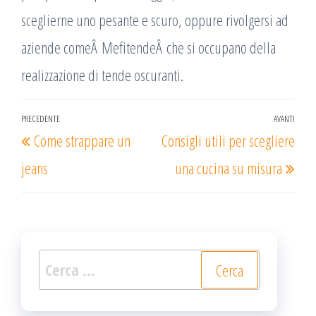
sceglierne uno pesante e scuro, oppure rivolgersi ad
aziende comeÂ MefitendeÂ che si occupano della
realizzazione di tende oscuranti.
Navigazione
PRECEDENTE
AVANTI
Articolo
Arti
Come strappare un
Consigli utili per scegliere
articoli
precedente
succ
jeans
una cucina su misura
Ricerca
per: