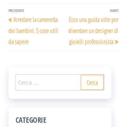
Navigazione
PRECEDENTE
AVANTI
Articolo
Arti
Arredare la cameretta
Ecco una guida utile per
articoli
precedente
succ
dei bambini: 5 cose utili
diventare un designer di
da sapere
gioielli professionista
Ricerca
per:
CATEGORIE