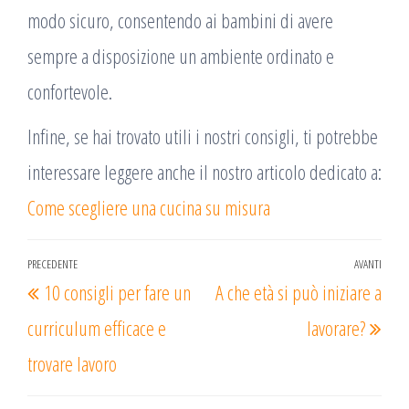
modo sicuro, consentendo ai bambini di avere
sempre a disposizione un ambiente ordinato e
confortevole.
Infine, se hai trovato utili i nostri consigli, ti potrebbe
interessare leggere anche il nostro articolo dedicato a:
Come scegliere una cucina su misura
Navigazione
PRECEDENTE
AVANTI
Articolo
Arti
10 consigli per fare un
A che età si può iniziare a
articoli
precedente
succ
curriculum efficace e
lavorare?
trovare lavoro