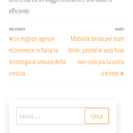
efficiente.
Navigazione
PRECEDENTE
AVANTI
Articolo
Arti
Le migliori agenzie
Mobilità ibrida per team
articoli
precedente
succ
eCommerce in Italia: la
ibridi: perché le auto fisse
tecnologia al servizio della
non sono più la scelta
crescita
vincente
Ricerca
per: