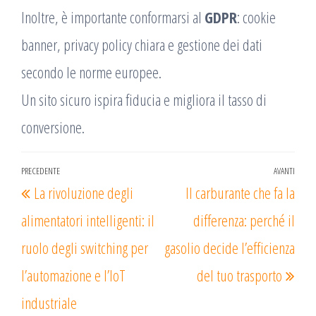
Inoltre, è importante conformarsi al
GDPR
: cookie
banner, privacy policy chiara e gestione dei dati
secondo le norme europee.
Un sito sicuro ispira fiducia e migliora il tasso di
conversione.
Navigazione
PRECEDENTE
AVANTI
Articolo
Arti
La rivoluzione degli
Il carburante che fa la
articoli
precedente
succ
alimentatori intelligenti: il
differenza: perché il
ruolo degli switching per
gasolio decide l’efficienza
l’automazione e l’IoT
del tuo trasporto
industriale